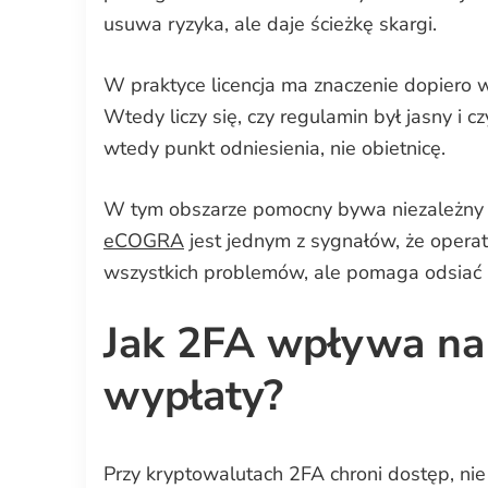
usuwa ryzyka, ale daje ścieżkę skargi.
W praktyce licencja ma znaczenie dopiero w
Wtedy liczy się, czy regulamin był jasny i c
wtedy punkt odniesienia, nie obietnicę.
W tym obszarze pomocny bywa niezależny 
eCOGRA
jest jednym z sygnałów, że operat
wszystkich problemów, ale pomaga odsiać 
Jak 2FA wpływa na 
wypłaty?
Przy kryptowalutach 2FA chroni dostęp, nie 