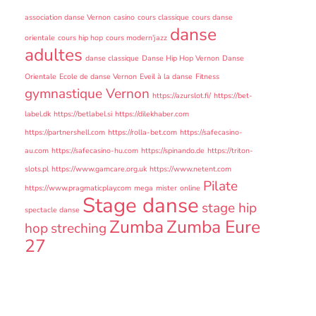
association danse Vernon
casino
cours classique
cours danse
danse
orientale
cours hip hop
cours modern'jazz
adultes
danse classique
Danse Hip Hop Vernon
Danse
Orientale
Ecole de danse Vernon
Eveil à la danse
Fitness
gymnastique Vernon
https://azurslot.fi/
https://bet-
label.dk
https://betlabel.si
https://dilekhaber.com
https://partnershell.com
https://rolla-bet.com
https://safecasino-
au.com
https://safecasino-hu.com
https://spinando.de
https://triton-
slots.pl
https://www.gamcare.org.uk
https://www.netent.com
Pilate
https://www.pragmaticplay.com
mega
mister
online
Stage danse
stage hip
spectacle danse
Zumba
Zumba Eure
hop
streching
27