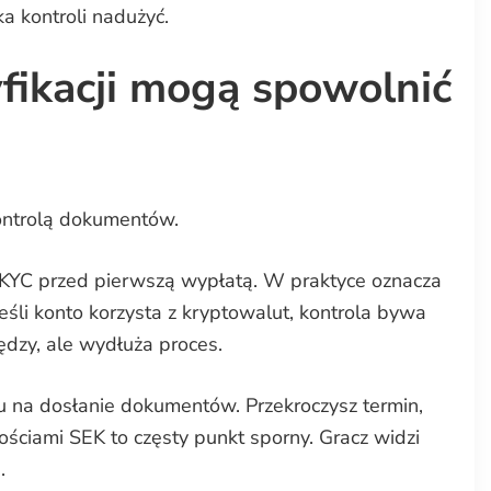
a kontroli nadużyć.
yfikacji mogą spowolnić
ontrolą dokumentów.
KYC przed pierwszą wypłatą. W praktyce oznacza
eśli konto korzysta z kryptowalut, kontrola bywa
iędzy, ale wydłuża proces.
su na dosłanie dokumentów. Przekroczysz termin,
ściami SEK to częsty punkt sporny. Gracz widzi
.