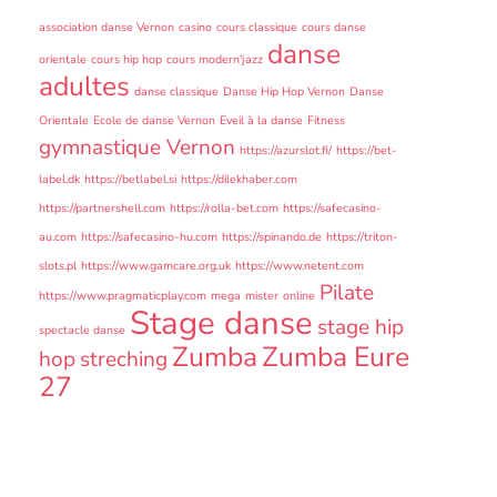
association danse Vernon
casino
cours classique
cours danse
danse
orientale
cours hip hop
cours modern'jazz
adultes
danse classique
Danse Hip Hop Vernon
Danse
Orientale
Ecole de danse Vernon
Eveil à la danse
Fitness
gymnastique Vernon
https://azurslot.fi/
https://bet-
label.dk
https://betlabel.si
https://dilekhaber.com
https://partnershell.com
https://rolla-bet.com
https://safecasino-
au.com
https://safecasino-hu.com
https://spinando.de
https://triton-
slots.pl
https://www.gamcare.org.uk
https://www.netent.com
Pilate
https://www.pragmaticplay.com
mega
mister
online
Stage danse
stage hip
spectacle danse
Zumba
Zumba Eure
hop
streching
27