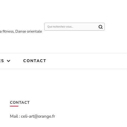
Vous
 fitness, Danse orientale
recherchiez
quelque
chose ?
ES
CONTACT
CONTACT
Mail : celi-art@orange.fr