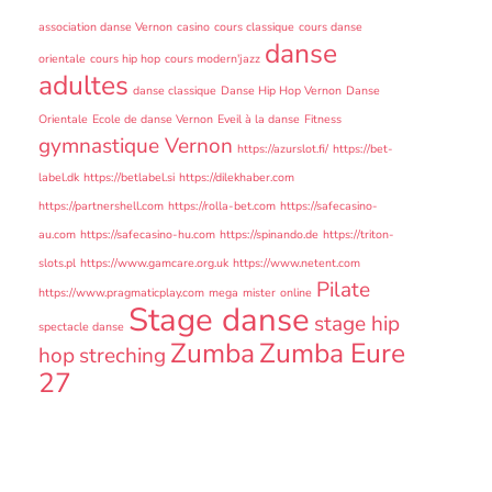
association danse Vernon
casino
cours classique
cours danse
danse
orientale
cours hip hop
cours modern'jazz
adultes
danse classique
Danse Hip Hop Vernon
Danse
Orientale
Ecole de danse Vernon
Eveil à la danse
Fitness
gymnastique Vernon
https://azurslot.fi/
https://bet-
label.dk
https://betlabel.si
https://dilekhaber.com
https://partnershell.com
https://rolla-bet.com
https://safecasino-
au.com
https://safecasino-hu.com
https://spinando.de
https://triton-
slots.pl
https://www.gamcare.org.uk
https://www.netent.com
Pilate
https://www.pragmaticplay.com
mega
mister
online
Stage danse
stage hip
spectacle danse
Zumba
Zumba Eure
hop
streching
27