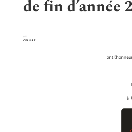
de fin d’année 2
par
CELIART
ont l’honneu
à 