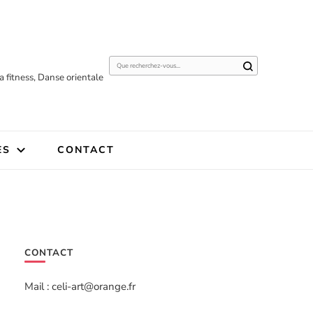
Vous
 fitness, Danse orientale
recherchiez
quelque
chose ?
ES
CONTACT
CONTACT
Mail : celi-art@orange.fr