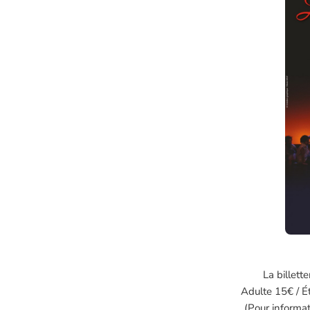
La billett
Adulte 15€ / É
(Pour informat