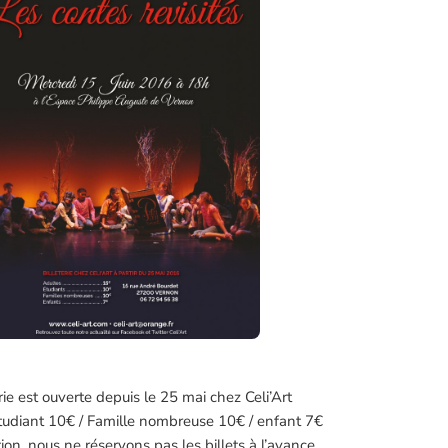
erie est ouverte depuis le 25 mai chez Celi’Art
tudiant 10€ / Famille nombreuse 10€ / enfant 7€
ion, nous ne réservons pas les billets à l’avance.