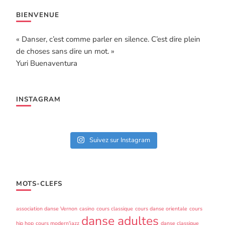
BIENVENUE
« Danser, c’est comme parler en silence. C’est dire plein
de choses sans dire un mot. »
Yuri Buenaventura
INSTAGRAM
Suivez sur Instagram
MOTS-CLEFS
association danse Vernon
casino
cours classique
cours danse orientale
cours
danse adultes
hip hop
cours modern'jazz
danse classique