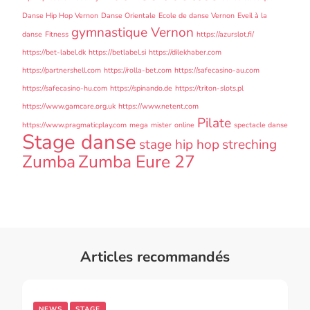
Danse Hip Hop Vernon
Danse Orientale
Ecole de danse Vernon
Eveil à la
gymnastique Vernon
danse
Fitness
https://azurslot.fi/
https://bet-label.dk
https://betlabel.si
https://dilekhaber.com
https://partnershell.com
https://rolla-bet.com
https://safecasino-au.com
https://safecasino-hu.com
https://spinando.de
https://triton-slots.pl
https://www.gamcare.org.uk
https://www.netent.com
Pilate
https://www.pragmaticplay.com
mega
mister
online
spectacle danse
Stage danse
stage hip hop
streching
Zumba
Zumba Eure 27
Articles recommandés
NEWS
STAGE